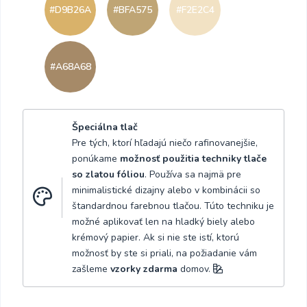
#D9B26A
#BFA575
#F2E2C4
#A68A68
Špeciálna tlač
Pre tých, ktorí hľadajú niečo rafinovanejšie,
ponúkame
možnosť použitia techniky tlače
so zlatou fóliou
. Používa sa najmä pre
minimalistické dizajny alebo v kombinácii so
štandardnou farebnou tlačou. Túto techniku je
možné aplikovať len na hladký biely alebo
krémový papier. Ak si nie ste istí, ktorú
možnosť by ste si priali, na požiadanie vám
zašleme
vzorky zdarma
domov.