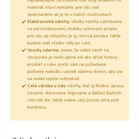
najžiadanejšie sa snažíme mať vždy skladom, no
materiál, ktorý nemáme, pre vás radi
zaobstaráme ak je to v našich možnostiach.
Elektronické návrhy:
všetky návrhy nahrávame
na personalizovanú stránku vytvorenú priamo
pre vás, jej súčasťou je aj cenová ponuka, takže
budete mať všetko vždy po ruke.
Vzorky zdarma:
vieme, že vidieť návrh na
obrazovke je niečo úplne iné ako držať hotový
produkt v ruke, preto vám na požiadanie
pošleme niekoľko vzoriek zdarma domov, aby ste
sa vedeli lepšie rozhodnúť.
Celá výroba u nás:
návrhy, tlač aj finálnu úpravu
(rezanie, dierovanie, bigovanie a ďalšie) tlačovín
robí náš tím, takže máme celý proces plne pod
kontrolou.