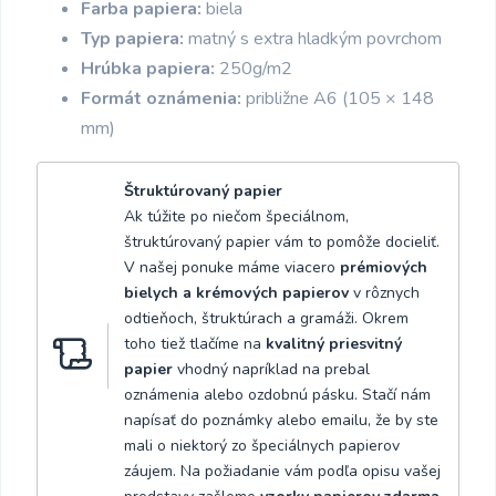
Farba papiera:
biela
Typ papiera:
matný s extra hladkým povrchom
Hrúbka papiera:
250g/m2
Formát oznámenia:
približne A6 (105 × 148
mm)
Štruktúrovaný papier
Ak túžite po niečom špeciálnom,
štruktúrovaný papier vám to pomôže docieliť.
V našej ponuke máme viacero
prémiových
bielych a krémových papierov
v rôznych
odtieňoch, štruktúrach a gramáži. Okrem
toho tiež tlačíme na
kvalitný priesvitný
papier
vhodný napríklad na prebal
oznámenia alebo ozdobnú pásku. Stačí nám
napísať do poznámky alebo emailu, že by ste
mali o niektorý zo špeciálnych papierov
záujem. Na požiadanie vám podľa opisu vašej