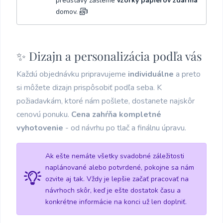
predstavy zašleme
vzorky papierov zdarma
domov.
✨ Dizajn a personalizácia podľa vás
Každú objednávku pripravujeme
individuálne
a preto
si môžete dizajn prispôsobiť podľa seba. K
požiadavkám, ktoré nám pošlete, dostanete najskôr
cenovú ponuku.
Cena zahŕňa kompletné
vyhotovenie
- od návrhu po tlač a finálnu úpravu.
Ak ešte nemáte všetky svadobné záležitosti
naplánované alebo potvrdené, pokojne sa nám
ozvite aj tak. Vždy je lepšie začať pracovať na
návrhoch skôr, keď je ešte dostatok času a
konkrétne informácie na konci už len doplniť.