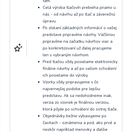
tam.
Celá výroba tlačovín prebieha priamo u
nás - od návrhu až po tlač a záverečnú
úpravu.
Po získaní základných informácií o vašej
predstave pripravíme návrhy. Väčšinou
pripravíme na začiatku návrhov viac a
po konkretizovaní už ďalej pracujeme
len s vybraným návrhom.
Pred tlačou vždy posielame elektronicky
finálne návrhy a až po vašom schválení
ich posielame do výroby.
Vzorky vždy pripravujeme v čo
najvernejšej podobe pre lepšiu
predstavu. Ak sa nedohodneme inak,
verzia zo vzoriek je finálnou verziou,
ktorá pôjde po schválení do ostrej tlače.
Objednávky bežne vybavujeme po
častiach - oznámenia a pod. ako prvé a
neskôr napríklad menovky a ďalšie