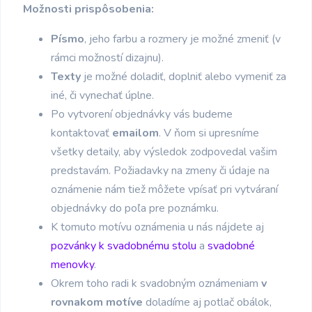
Možnosti prispôsobenia:
Písmo
, jeho farbu a rozmery je možné zmeniť (v
rámci možností dizajnu).
Texty
je možné doladiť, doplniť alebo vymeniť za
iné, či vynechať úplne.
Po vytvorení objednávky vás budeme
kontaktovať
emailom
. V ňom si upresníme
všetky detaily, aby výsledok zodpovedal vašim
predstavám. Požiadavky na zmeny či údaje na
oznámenie nám tiež môžete vpísať pri vytváraní
objednávky do poľa pre poznámku.
K tomuto motívu oznámenia u nás nájdete aj
pozvánky k svadobnému stolu
a
svadobné
menovky
.
Okrem toho radi k svadobným oznámeniam
v
rovnakom motíve
doladíme aj potlač obálok,