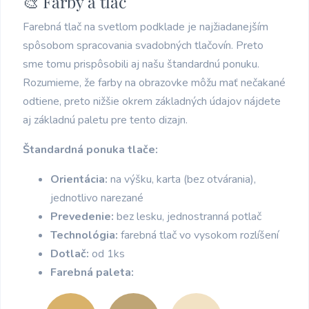
🎨 Farby a tlač
Farebná tlač na svetlom podklade je najžiadanejším
spôsobom spracovania svadobných tlačovín. Preto
sme tomu prispôsobili aj našu štandardnú ponuku.
Rozumieme, že farby na obrazovke môžu mať nečakané
odtiene, preto nižšie okrem základných údajov nájdete
aj základnú paletu pre tento dizajn.
Štandardná ponuka tlače:
Orientácia:
na výšku, karta (bez otvárania),
jednotlivo narezané
Prevedenie:
bez lesku, jednostranná potlač
Technológia:
farebná tlač vo vysokom rozlíšení
Dotlač:
od 1ks
Farebná paleta: