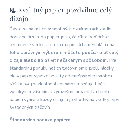
📃 Kvalitný papier pozdvihne celý
dizajn
Často sa najmä pri svadobných oznámeniach kladie
dôraz na dizajn, no papier je to, čo cítite keď držíte
oznámenie v ruke, a preto mu prislúcha nemalá úloha.
Jeho správnym výberom môžete podčiarknuť celý
dizajn alebo ho oživiť nečakaným spôsobom.
Pre
štandardnú ponuku našich tlačovín sme zvolili hladký
biely papier vysokej kvality od európskeho výrobcu.
Vďaka svojim vlastnostiam nám umožňuje tlač s
vysokým rozlíšením a výraznými farbami. Na tomto
papieri vynikne každý dizajn a je vhodný na všetky typy
svadobných tlačovín.
Štandardná ponuka papiera: