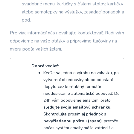
svadobné menu, kartičky s číslami stolov, kartičky
alebo samolepky na výslužky, zasadací poriadok a
pod.
Pre viac informácií nás neváhajte kontaktovať. Radi vám
odpovieme na vaše otázky a pripravíme tlačoviny na
mieru podľa vašich želaní.
Dobré vedieť:
Keďže sa jedná o výrobu na zákazku, po
vytvorení objednávky alebo odoslaní
dopytu cez kontaktný formulár
neodosielame automatickú odpoveď. Do
24h vám odpovieme emailom, preto
sledujte svoju emailovú schránku
.
Skontrolujte prosím aj priečinok s
nevyžiadanou poštou (spam)
, pretože
občas systém emaily môže zatriediť aj