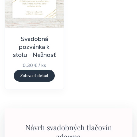
Svadobná
pozvánka k
stolu - Nežnosť
0,30 € / ks
Zobraziť detail
Návrh svadobných tlačovín
zdarma