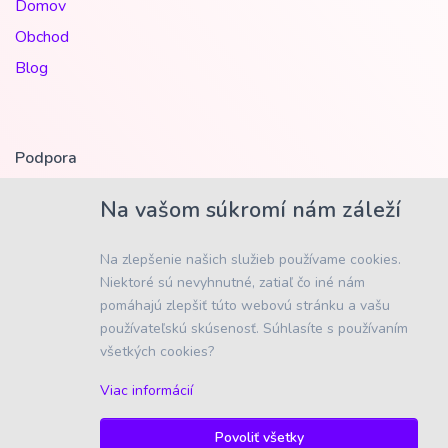
Domov
Obchod
Blog
Podpora
Kontakt
Na vašom súkromí nám záleží
Obchodné podmienky
Na zlepšenie našich služieb používame cookies.
Ochrana osobných údajov (GDPR)
Niektoré sú nevyhnutné, zatiaľ čo iné nám
Platba a doprava
pomáhajú zlepšiť túto webovú stránku a vašu
používateľskú skúsenosť. Súhlasíte s používaním
všetkých cookies?
Viac informácií
2026
Spolox s.r.o.
Povoliť všetky