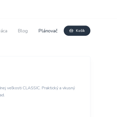
áca
Blog
Plánovač
Košík
nej veľkosti CLASSIC. Praktický a vkusný
ad.