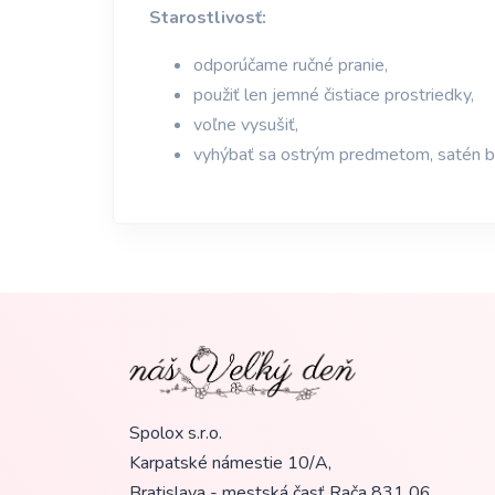
Starostlivosť:
odporúčame ručné pranie,
použiť len jemné čistiace prostriedky,
voľne vysušiť,
vyhýbať sa ostrým predmetom, satén by
Spolox s.r.o.
Karpatské námestie 10/A,
Bratislava - mestská časť Rača
831 06