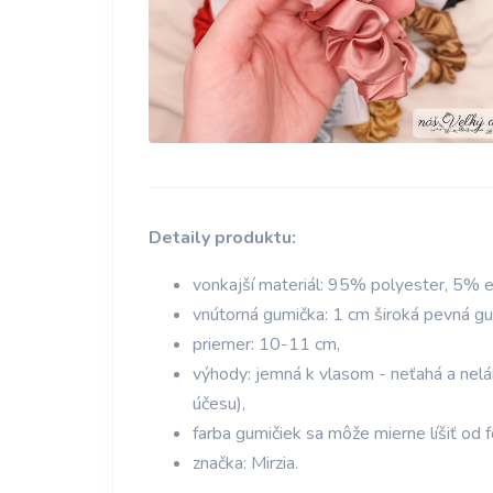
Detaily produktu:
vonkajší materiál: 95% polyester, 5% e
vnútorná gumička: 1 cm široká pevná g
priemer: 10-11 cm,
výhody: jemná k vlasom - neťahá a nelám
účesu),
farba gumičiek sa môže mierne líšiť od f
značka: Mirzia.