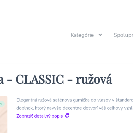
Spolupr
Kategórie
Svadba
svadobné tlačoviny, doplnky, dekorácie
Obálky
a - CLASSIC - ružová
obálky pre vaše svadobné oznámenia a pozdravy
Pečate a pečatné vosky
Elegantná ružová saténová gumička do vlasov v štandard
voskové pečate, pečatné vosky a pečatidlá
m
doplnok, ktorý navyše decentne dotvorí váš celkový vzhľ
Zobraziť detailný popis
Stuhy a čipky
saténové stuhy, čipky