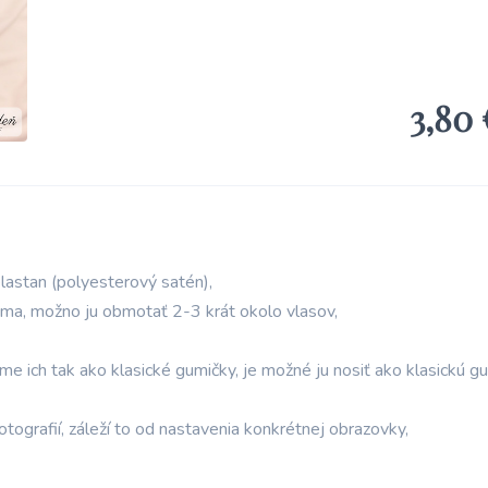
Sviečky a doplnky
klasické a sójové sviečky v rôznych veľkostiach a
tvaroch
3,80 
Darčeky
darčekové sety, krabičky a saténové gumičky
Kalendáre
neutrálne aj personalizované s vašimi vlastnými
fotkami
lastan (polyesterový satén),
uma, možno ju obmotať 2-3 krát okolo vlasov,
e ich tak ako klasické gumičky, je možné ju nosiť ako klasickú g
otografií, záleží to od nastavenia konkrétnej obrazovky,